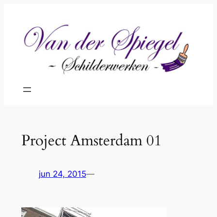
Ga
naar
de
inhoud
Project Amsterdam 01
jun 24, 2015
—