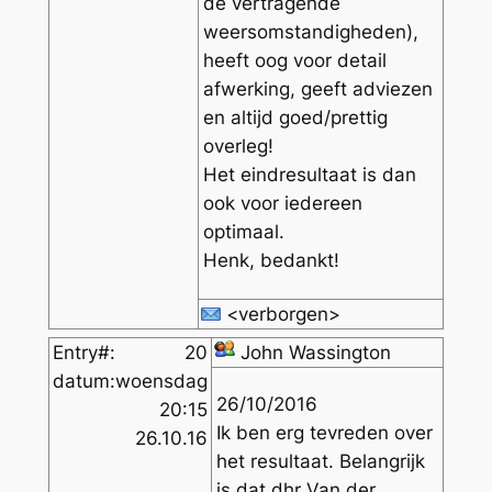
de vertragende
weersomstandigheden),
heeft oog voor detail
afwerking, geeft adviezen
en altijd goed/prettig
overleg!
Het eindresultaat is dan
ook voor iedereen
optimaal.
Henk, bedankt!️
<verborgen>
Entry#:
20
John Wassington
datum:
woensdag
26/10/2016
20:15
Ik ben erg tevreden over
26.10.16
het resultaat. Belangrijk
is dat dhr Van der