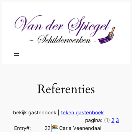
Ga
naar
de
inhoud
Referenties
bekijk gastenboek |
teken gastenboek
pagina: (1)
2
3
Entry#:
22
Carla Veenendaal