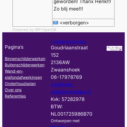
geworden! Thanx Henk!!!
Zo blij mee!!!
<verborgen>
Powered by WP-ViperGB
Contactgegevens
Pagina’s
Goudriaanstraat
152
Binnenschilderwerken
2136AW
Buitenschilderwerken
Zwaanshoek
Wand-en-
06-17978769
plafondafwerkingen
Onderhoudsplan
info@vds-
Over ons
schilderwerken.nl
Referenties
Kvk: 57282978
BTW:
NL001725986B70
Ontworpen met
WordPress