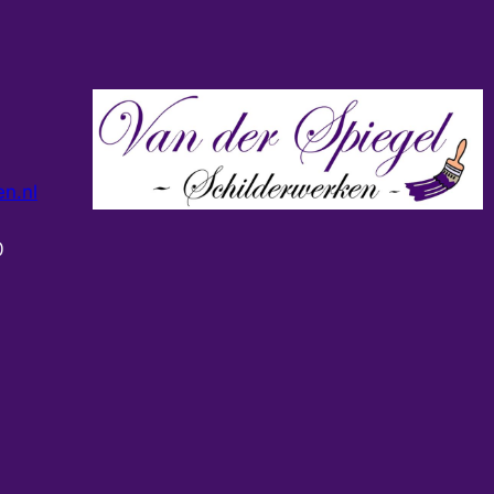
n.nl
0