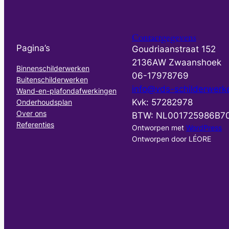
Contactgegevens
Pagina’s
Goudriaanstraat 152
2136AW Zwaanshoek
Binnenschilderwerken
06-17978769
Buitenschilderwerken
info@vds-schilderwerke
Wand-en-plafondafwerkingen
Kvk: 57282978
Onderhoudsplan
Over ons
BTW: NL001725986B7
Referenties
Ontworpen met
WordPress
Ontworpen door LÉORE