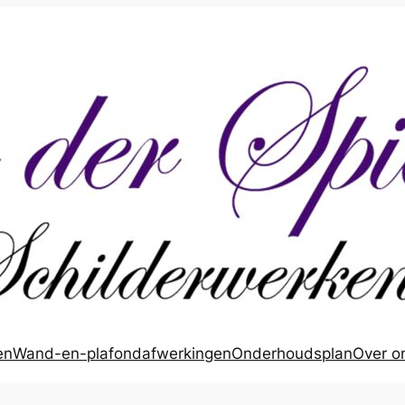
en
Wand-en-plafondafwerkingen
Onderhoudsplan
Over o